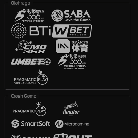
Olahraga
Crash Game