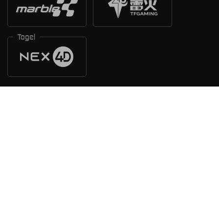
Togel