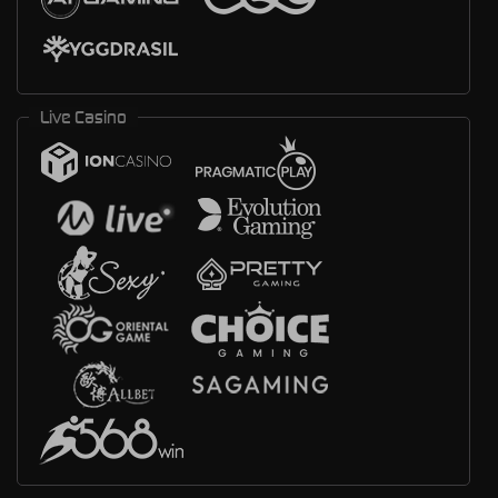
Live Casino