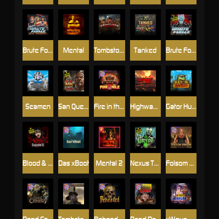
Brute Force: Alien Onslaught
Mental
Tombstone Slaughter
Tanked
Brute Force
Seamen
San Quentin 2: Death Row
Fire in the Hole 2
Highway to Hell
Gator Hunters
Blood & Shadow 2
Das xBoot
Mental 2
Nexus The Crypt
Folsom Prison