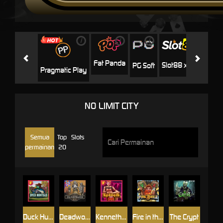
i
i
i
i
i
Facha
Fat Panda
Slot88 x PP
PG Soft
Pragmatic Play
NO LIMIT CITY
Semua
Top
Slots
permainan
20
Duck Hunters
Deadwood R.I.P
Kenneth Must Die
Fire in the Hole 3
The Crypt