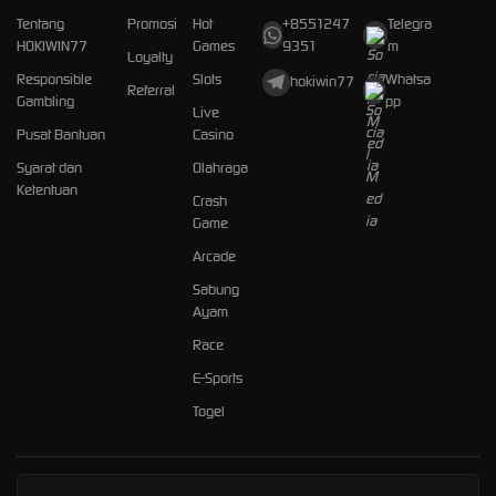
Tentang
Promosi
Hot
+8551247
Telegra
HOKIWIN77
Games
9351
m
Loyalty
Responsible
Slots
Whatsa
hokiwin77
Referral
Gambling
pp
Live
Pusat Bantuan
Casino
Syarat dan
Olahraga
Ketentuan
Crash
Game
Arcade
Sabung
Ayam
Race
E-Sports
Togel