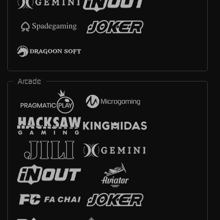
Arcade