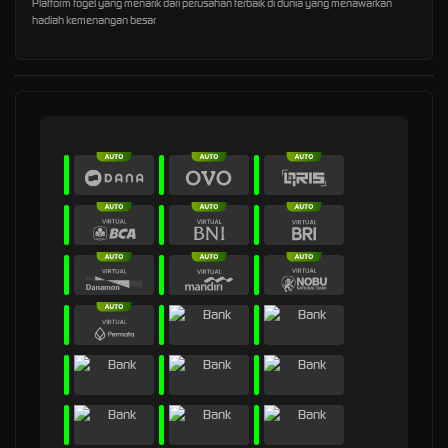
Platform togel yang menarik dari perusahan terbaik di dunia yang menawarkan
hadiah kemenangan besar