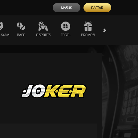
MASUK
DAFTAR
 AYAM
RACE
E-SPORTS
TOGEL
PROMOSI