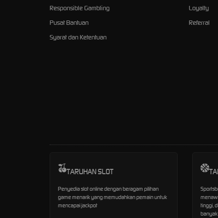
Responsible Gambling
Loyalty
Pusat Bantuan
Referral
Syarat dan Ketentuan
TARUHAN SLOT
TA
Penyedia slot online dengan beragam pilihan
Sportsb
game menarik yang memudahkan pemain untuk
menawar
mencapai jackpot
tinggi,
banyak 