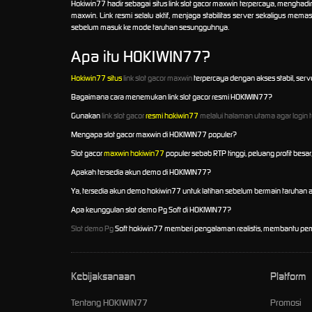
Hokiwin77 hadir sebagai situs link slot gacor maxwin terpercaya, menghad
maxwin. Link resmi selalu aktif, menjaga stabilitas server sekaligus mema
sebelum masuk ke mode taruhan sesungguhnya.
Apa itu HOKIWIN77?
Hokiwin77 situs
link slot gacor maxwin
terpercaya dengan akses stabil, serve
Bagaimana cara menemukan link slot gacor resmi HOKIWIN77?
Gunakan
link slot gacor
resmi hokiwin77
melalui halaman utama agar login t
Mengapa slot gacor maxwin di HOKIWIN77 populer?
Slot gacor
maxwin hokiwin77
populer sebab RTP tinggi, peluang profit besar,
Apakah tersedia akun demo di HOKIWIN77?
Ya, tersedia akun demo hokiwin77 untuk latihan sebelum bermain taruhan as
Apa keunggulan slot demo Pg Soft di HOKIWIN77?
Slot demo Pg
Soft hokiwin77 memberi pengalaman realistis, membantu p
Kebijaksanaan
Platform
Tentang HOKIWIN77
Promosi