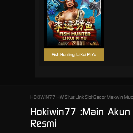
Fish Hunting: Li Kui Pi Yu
HOKIWIN77 HW Situs Link Slot Gacor Maxwin Mud
Hokiwin77 :Main Akun
Resmi