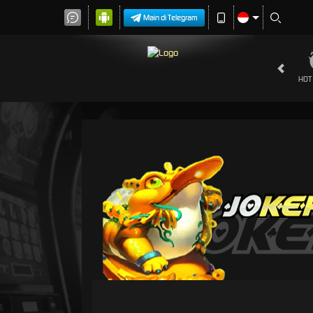
Main di Telegram
HOT