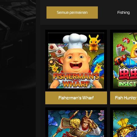
Semua permainan
Fishing
Fisherman's Wharf
Fish Hunter