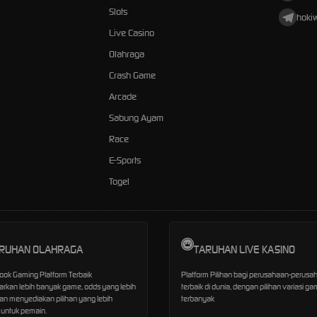
Slots
hoki
Live Casino
Olahraga
Crash Game
Arcade
Sabung Ayam
Race
E-Sports
Togel
RUHAN OLAHRAGA
TARUHAN LIVE KASINO
ook Gaming Platform Terbaik
Platform Pilihan bagi perusahaan-perusa
kan lebih banyak game, odds yang lebih
terbaik di dunia, dengan pilihan variasi g
 dan menyediakan pilihan yang lebih
terbanyak
untuk pemain.