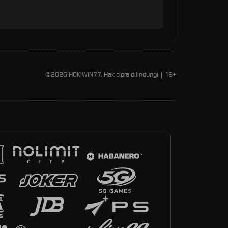
©2026 HOKIWIN77. Hak cipta dilindungi | 18+