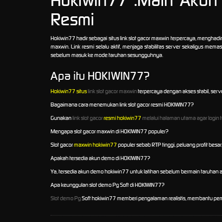
Hokiwin77 :Main Akun
Resmi
Hokiwin77 hadir sebagai situs link slot gacor maxwin terpercaya, menghad
maxwin. Link resmi selalu aktif, menjaga stabilitas server sekaligus mema
sebelum masuk ke mode taruhan sesungguhnya.
Apa itu HOKIWIN77?
Hokiwin77 situs
link slot gacor maxwin
terpercaya dengan akses stabil, serve
Bagaimana cara menemukan link slot gacor resmi HOKIWIN77?
Gunakan
link slot gacor
resmi hokiwin77
melalui halaman utama agar login t
Mengapa slot gacor maxwin di HOKIWIN77 populer?
Slot gacor
maxwin hokiwin77
populer sebab RTP tinggi, peluang profit besar,
Apakah tersedia akun demo di HOKIWIN77?
Ya, tersedia akun demo hokiwin77 untuk latihan sebelum bermain taruhan as
Apa keunggulan slot demo Pg Soft di HOKIWIN77?
Slot demo Pg
Soft hokiwin77 memberi pengalaman realistis, membantu p