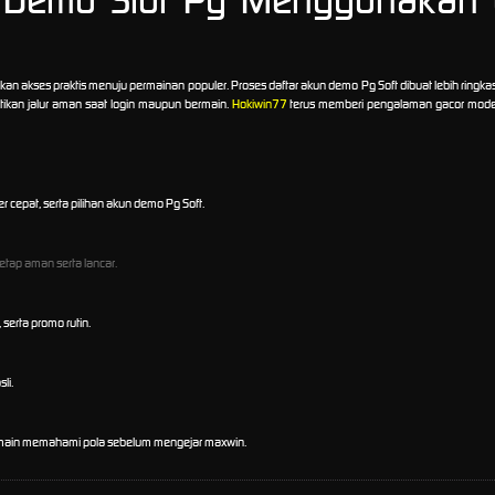
 Demo Slot Pg Menggunakan L
irkan akses praktis menuju permainan populer. Proses daftar akun demo Pg Soft dibuat lebih ri
stikan jalur aman saat login maupun bermain.
Hokiwin77
terus memberi pengalaman gacor moder
r cepat, serta pilihan akun demo Pg Soft.
etap aman serta lancar.
 serta promo rutin.
li.
emain memahami pola sebelum mengejar maxwin.