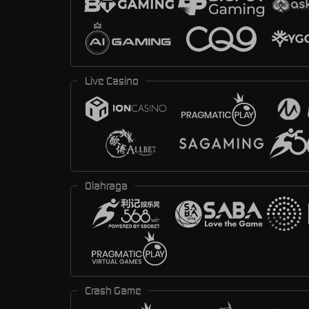
Live Casino
Olahraga
Crash Game