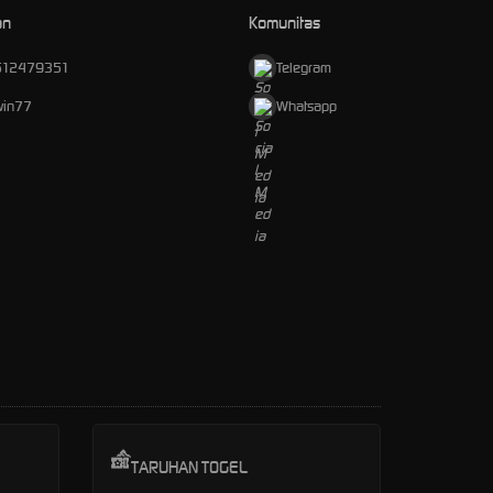
an
Komunitas
512479351
Telegram
win77
Whatsapp
TARUHAN TOGEL