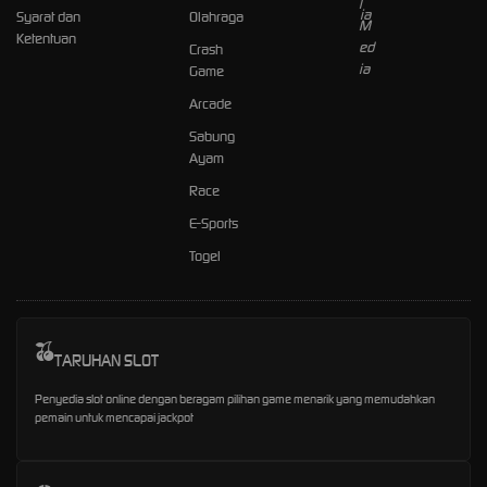
Syarat dan
Olahraga
Ketentuan
Crash
Game
Arcade
Sabung
Ayam
Race
E-Sports
Togel
TARUHAN SLOT
Penyedia slot online dengan beragam pilihan game menarik yang memudahkan
pemain untuk mencapai jackpot