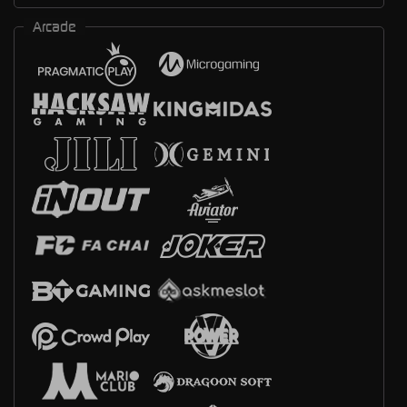
Arcade