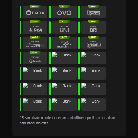
* Selama bank maintenance dan bank offline deposit dan penarikan
tidak dapat diproses