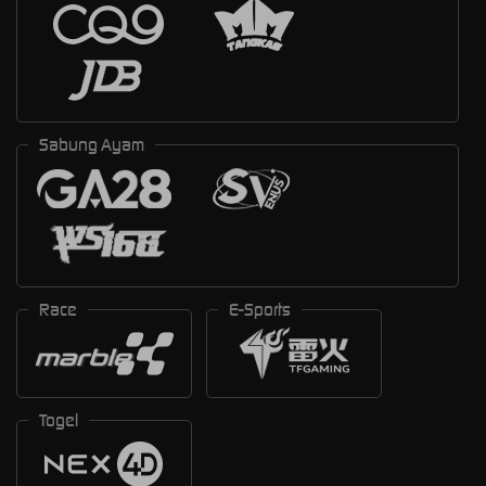
Sabung Ayam
Race
E-Sports
Togel