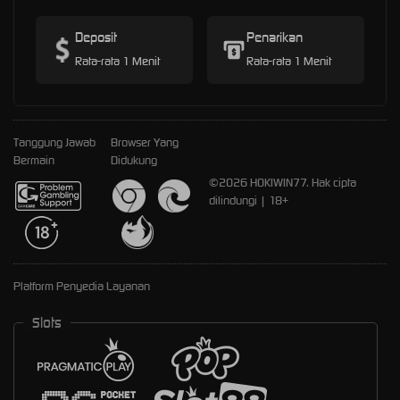
Deposit
Penarikan
Rata-rata 1 Menit
Rata-rata 1 Menit
Tanggung Jawab
Browser Yang
Bermain
Didukung
©2026 HOKIWIN77. Hak cipta
dilindungi | 18+
Platform Penyedia Layanan
Slots