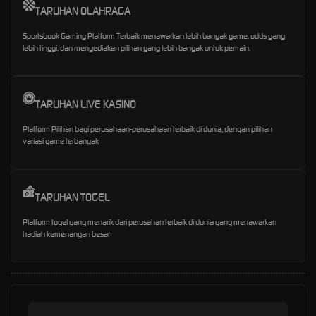
TARUHAN OLAHRAGA
Sportsbook Gaming Platform Terbaik menawarkan lebih banyak game, odds yang
lebih tinggi, dan menyediakan pilihan yang lebih banyak untuk pemain.
TARUHAN LIVE KASINO
Platform Pilihan bagi perusahaan-perusahaan terbaik di dunia, dengan pilihan
variasi game terbanyak
TARUHAN TOGEL
Platform togel yang menarik dari perusahan terbaik di dunia yang menawarkan
hadiah kemenangan besar