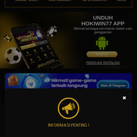
UNDUH
HOKIWIN77 APP
Nikmati berbagai permainan dalam satu
genggaman
UNDUH
PANDUAN INSTALASI
×
HOKIWIN77 HW Situs Link Slot Gacor Maxwin Mudah Daftar
Akun Demo Pg Soft
INFORMASI PENTING !