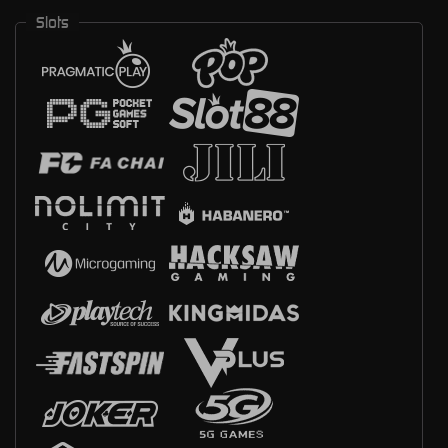
Slots