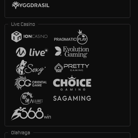
Live Casino
Olahraga