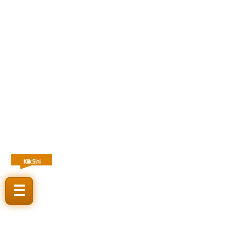
Klik Sini
☰