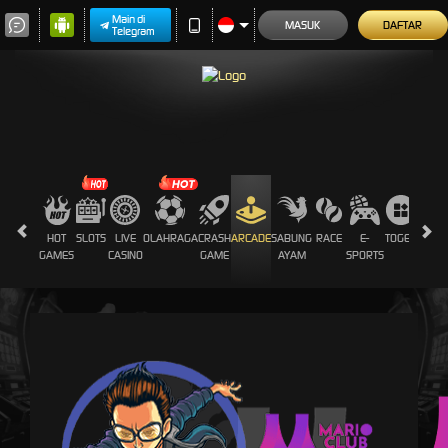
Main di
MASUK
DAFTAR
Telegram
HOT
SLOTS
LIVE
OLAHRAGA
CRASH
ARCADE
SABUNG
RACE
E-
TOGEL
PROM
GAMES
CASINO
GAME
AYAM
SPORTS