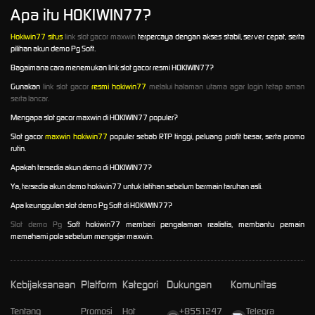
Apa itu HOKIWIN77?
Hokiwin77 situs
link slot gacor maxwin
terpercaya dengan akses stabil, server cepat, serta
pilihan akun demo Pg Soft.
Bagaimana cara menemukan link slot gacor resmi HOKIWIN77?
Gunakan
link slot gacor
resmi hokiwin77
melalui halaman utama agar login tetap aman
serta lancar.
Mengapa slot gacor maxwin di HOKIWIN77 populer?
Slot gacor
maxwin hokiwin77
populer sebab RTP tinggi, peluang profit besar, serta promo
rutin.
Apakah tersedia akun demo di HOKIWIN77?
Ya, tersedia akun demo hokiwin77 untuk latihan sebelum bermain taruhan asli.
Apa keunggulan slot demo Pg Soft di HOKIWIN77?
Slot demo Pg
Soft hokiwin77 memberi pengalaman realistis, membantu pemain
memahami pola sebelum mengejar maxwin.
Kebijaksanaan
Platform
Kategori
Dukungan
Komunitas
Tentang
Promosi
Hot
+8551247
Telegra