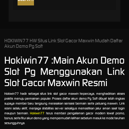
HOKIWIN77 HW Situs Link Slot Gacor Maxwin Mudah Daftar
Akun Demo Pg Soft
Hokiwin77 :Main Akun Demo
Slot Pg Menggunakan Link
Slot Gacor Maxwin Resmi
Hokiwin77 hadir sebagai situs link slot gacor maxwin terpercaya, menghadirkan akses
praktis menuju permainan populer. Proses daftar akun demo Pg Soft dibuat lebih ringkas
supaya member baru langsung merasakan sensasi bermain serta peluang maxwin. Link
resmi selalu aktif, menjaga stabilitas server sekaligus memastikan jalur aman saat login
maupun bermain.
Hokiwin77
terus memberi pengalaman gacor modern lewat promo,
bonus, serta fitur akun demo yang mempermudah latihan sebelum masuk ke mode taruhan
sesungguhnya.